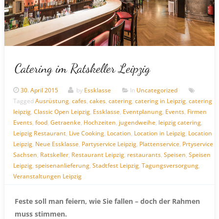
Catering im Ratskeller Leipzig
30. April 2015
by
Essklasse
In
Uncategorized
Tagged
Ausrüstung
,
cafes
,
cakes
,
catering
,
catering in Leipzig
,
catering
leipzig
,
Classic Open Leipzig
,
Essklasse
,
Eventplanung
,
Events
,
Firmen
Events
,
food
,
Getraenke
,
Hochzeiten
,
jugendweihe
,
leipzig catering
,
Leipzig Restaurant
,
Live Cooking
,
Location
,
Location in Leipzig
,
Location
Leipzig
,
Neue Essklasse
,
Partyservice Leipzig
,
Plattenservice
,
Prtyservice
Sachsen
,
Ratskeller
,
Restaurant Leipzig
,
restaurants
,
Speisen
,
Speisen
Leipzig
,
speisenanlieferung
,
Stadtfest Leipzig
,
Tagungsversorgung
,
Veranstaltungen Leipzig
Feste soll man feiern, wie Sie fallen – doch der Rahmen
muss stimmen.