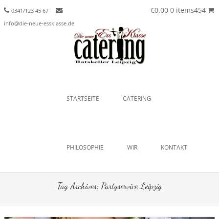
€0.00
0 items454
0341/123 45 67
info@die-neue-essklasse.de
Menu
SKIP TO CONTENT
STARTSEITE
CATERING
PHILOSOPHIE
WIR
KONTAKT
Tag Archives:
Partyservice Leipzig