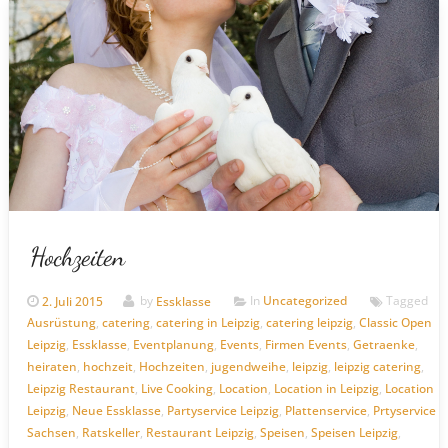
Hochzeiten
2. Juli 2015
by
Essklasse
In
Uncategorized
Tagged
Ausrüstung
,
catering
,
catering in Leipzig
,
catering leipzig
,
Classic Open
Leipzig
,
Essklasse
,
Eventplanung
,
Events
,
Firmen Events
,
Getraenke
,
heiraten
,
hochzeit
,
Hochzeiten
,
jugendweihe
,
leipzig
,
leipzig catering
,
Leipzig Restaurant
,
Live Cooking
,
Location
,
Location in Leipzig
,
Location
Leipzig
,
Neue Essklasse
,
Partyservice Leipzig
,
Plattenservice
,
Prtyservice
Sachsen
,
Ratskeller
,
Restaurant Leipzig
,
Speisen
,
Speisen Leipzig
,