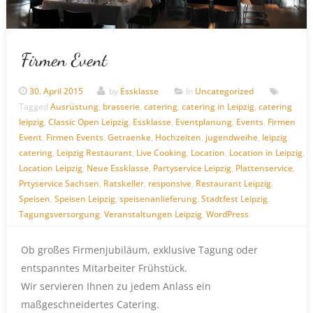
Firmen Event
30. April 2015
by
Essklasse
In
Uncategorized
Tagged
Ausrüstung
,
brasserie
,
catering
,
catering in Leipzig
,
catering
leipzig
,
Classic Open Leipzig
,
Essklasse
,
Eventplanung
,
Events
,
Firmen
Event
,
Firmen Events
,
Getraenke
,
Hochzeiten
,
jugendweihe
,
leipzig
catering
,
Leipzig Restaurant
,
Live Cooking
,
Location
,
Location in Leipzig
,
Location Leipzig
,
Neue Essklasse
,
Partyservice Leipzig
,
Plattenservice
,
Prtyservice Sachsen
,
Ratskeller
,
responsive
,
Restaurant Leipzig
,
Speisen
,
Speisen Leipzig
,
speisenanlieferung
,
Stadtfest Leipzig
,
Tagungsversorgung
,
Veranstaltungen Leipzig
,
WordPress
Ob großes Firmenjubiläum, exklusive Tagung oder
entspanntes Mitarbeiter Frühstück.
Wir servieren Ihnen zu jedem Anlass ein
maßgeschneidertes Catering.