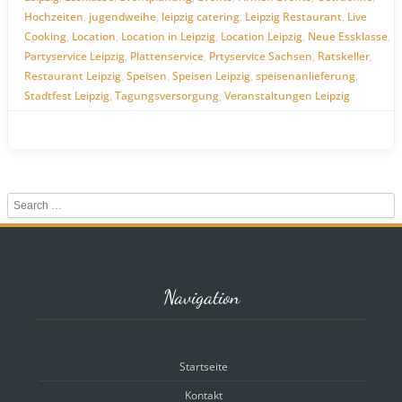
Hochzeiten
,
jugendweihe
,
leipzig catering
,
Leipzig Restaurant
,
Live
Cooking
,
Location
,
Location in Leipzig
,
Location Leipzig
,
Neue Essklasse
,
Partyservice Leipzig
,
Plattenservice
,
Prtyservice Sachsen
,
Ratskeller
,
Restaurant Leipzig
,
Speisen
,
Speisen Leipzig
,
speisenanlieferung
,
Stadtfest Leipzig
,
Tagungsversorgung
,
Veranstaltungen Leipzig
Search
Navigation
Startseite
Kontakt