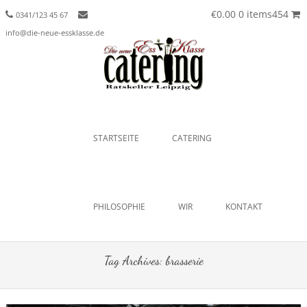
€0.00
0 items454
0341/123 45 67
info@die-neue-essklasse.de
Menu
SKIP TO CONTENT
STARTSEITE
CATERING
PHILOSOPHIE
WIR
KONTAKT
Tag Archives:
brasserie