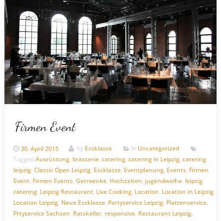
Firmen Event
30. April 2015
by
Essklasse
In
Uncategorized
Tagged
Ausrüstung
,
brasserie
,
catering
,
catering in Leipzig
,
catering
leipzig
,
Classic Open Leipzig
,
Essklasse
,
Eventplanung
,
Events
,
Firmen
Event
,
Firmen Events
,
Getraenke
,
Hochzeiten
,
jugendweihe
,
leipzig
catering
,
Leipzig Restaurant
,
Live Cooking
,
Location
,
Location in Leipzig
,
Location Leipzig
,
Neue Essklasse
,
Partyservice Leipzig
,
Plattenservice
,
Prtyservice Sachsen
,
Ratskeller
,
responsive
,
Restaurant Leipzig
,