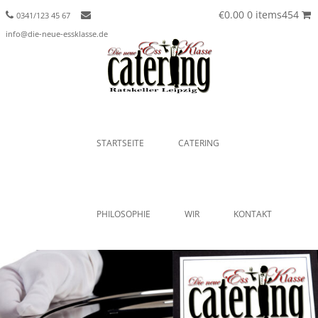
€0.00
0 items454
0341/123 45 67
info@die-neue-essklasse.de
Menu
SKIP TO CONTENT
STARTSEITE
CATERING
PHILOSOPHIE
WIR
KONTAKT